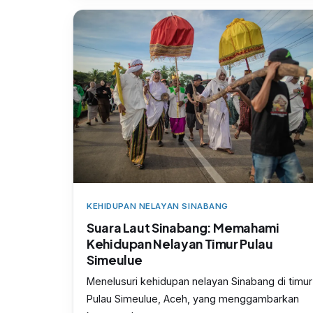
KEHIDUPAN NELAYAN SINABANG
Suara Laut Sinabang: Memahami
Kehidupan Nelayan Timur Pulau
Simeulue
Menelusuri kehidupan nelayan Sinabang di timur
Pulau Simeulue, Aceh, yang menggambarkan