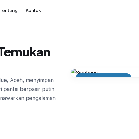
Tentang
Kontak
, Temukan
WISATA ALAM SINABANG
ulue, Aceh, menyimpan
Menikmati Pesona 
 pantai berpasir putih
Terpencil dengan 
menawarkan pengalaman