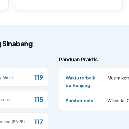
g Sinabang
Panduan Praktis
119
/ Medis
Waktu terbaik
Musim kema
berkunjung
115
arnas
Sumber data
Wikidata, 
117
ncana (BNPB)