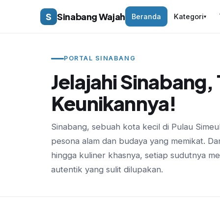
S
Sinabang Wajah
Beranda
Kategori
▾
PORTAL SINABANG
Jelajahi Sinabang
Keunikannya!
Sinabang, sebuah kota kecil di Pulau Sime
pesona alam dan budaya yang memikat. Dari
hingga kuliner khasnya, setiap sudutnya 
autentik yang sulit dilupakan.